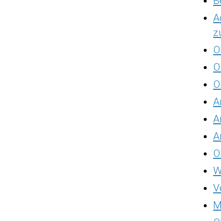
B
A
z
O
O
O
A
A
A
O
W
V
M