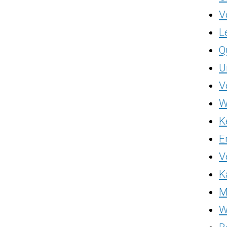
V
L
Q
U
V
W
K
E
V
K
M
W