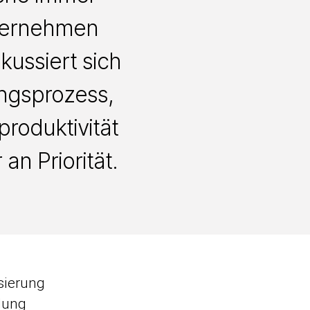
nternehmen
ussiert sich
ngsprozess,
roduktivität
n Priorität.
sierung
dung