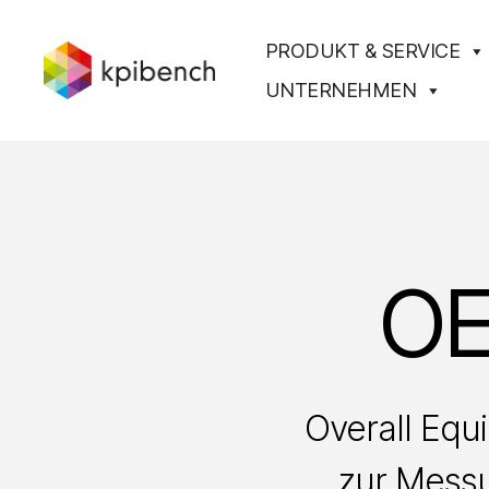
PRODUKT & SERVICE
UNTERNEHMEN
kpibench
Digitales
Shopfloor-
Management
OE
Overall Equ
zur Messu