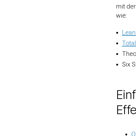
mit de
wie:
Lea
Tota
Theo
Six 
Ein
Eff
O