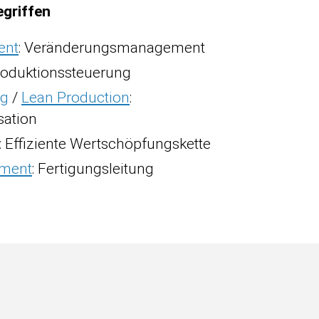
griffen
ent
: Veränderungsmanagement
Produktionssteuerung
ng
/
Lean Production
:
sation
: Effiziente Wertschöpfungskette
ement
: Fertigungsleitung