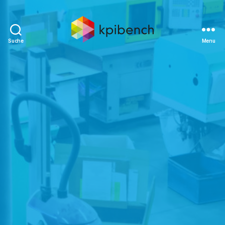
Suche
Menu
kpibench
Digitales
Shopfloor-
Management