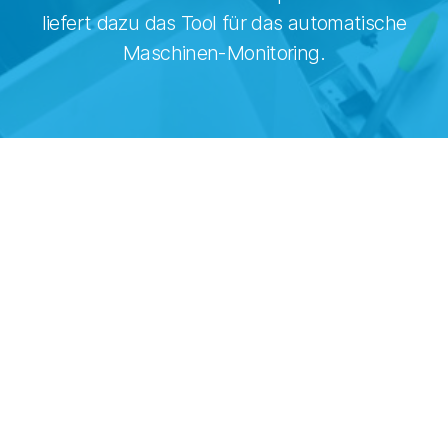
liefert dazu das Tool für das automatische
Maschinen-Monitoring.
[…] Klarheit der Informationen.
Und nicht zuletzt
spielt die Transparenz eine entscheidende Rolle.
Dabei geht es in erster Linie um die Klarheit der
Informationen, die Übersichtlichkeit der Daten, die
kpibench aufbereitet, um den Produktionsleitern
ebenso wie dem Controlling
Endscheidungsgrundlagen zu liefern.
Transparenz inkludiert auch Offenheit zu anderen