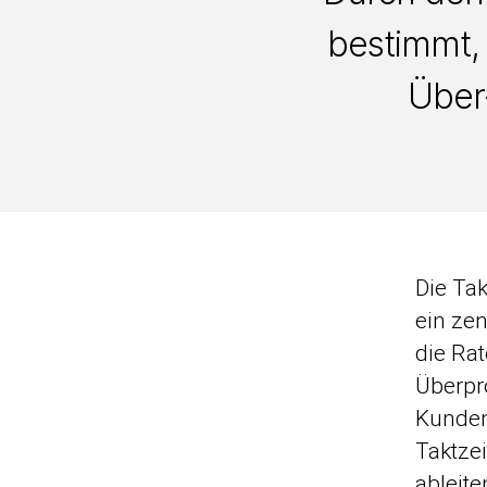
bestimmt,
Über
Die Tak
ein ze
die Ra
Überpr
Kunden
Taktzei
ableite