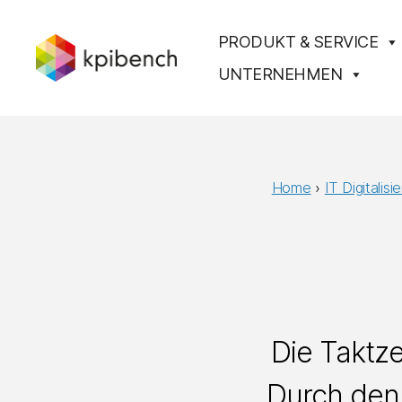
PRODUKT & SERVICE
UNTERNEHMEN
kpibench
Digitales
Shopfloor-
Management
Home
›
IT Digitalis
Die Taktze
Durch den 