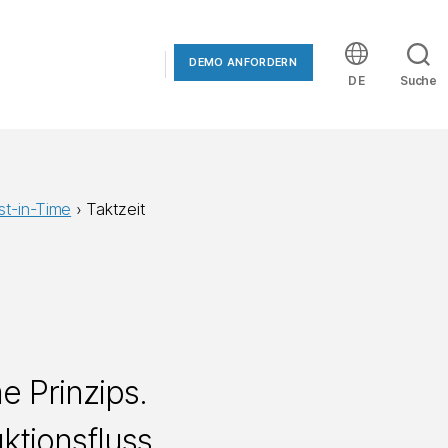
DEMO ANFORDERN
DE
Suche
st-in-Time
›
Taktzeit
e Prinzips.
ktionsfluss