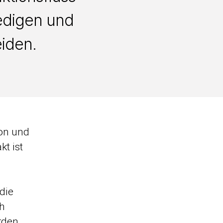
edigen und
iden.
ion und
kt ist
die
ch
erden