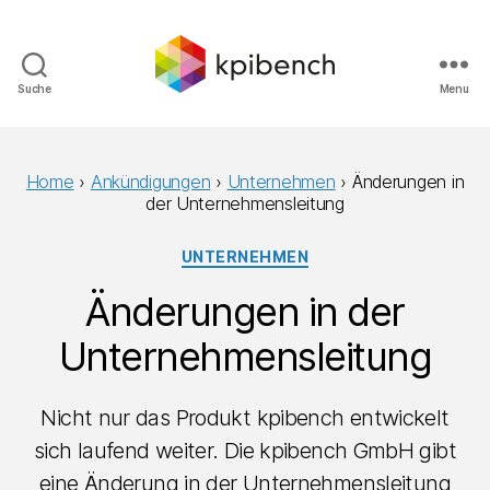
Suche
Menu
kpibench
Digitales
Shopfloor-
Management
Home
›
Ankündigungen
›
Unternehmen
›
Änderungen in
der Unternehmensleitung
Categories
UNTERNEHMEN
Änderungen in der
Unternehmensleitung
Nicht nur das Produkt kpibench entwickelt
sich laufend weiter. Die kpibench GmbH gibt
eine Änderung in der Unternehmensleitung