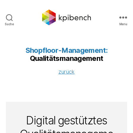
Suche
Menu
kpibench
Digitales
Shopfloor-
Management
Shopfloor-Management:
Qualitätsmanagement
zurück
Digital gestütztes