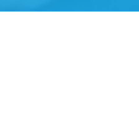
In der
Computerwelt
Ausgabe 13/2020 erfahren Sie
mehr über unseren Referenzkunden Biohort.
Bei jährlichem zweistelligen Umsatzwachstum in den
letzten zehn Jahren werden aktuell rund 4,5 Mio.
Blechteile (Platinen) pro Jahr erzeugt. Am stark
gewachsenen Standort war eine Herausforderung
ältere und moderne Anlagen im Gesamten zu
überschauen und zu steuern. Diese Herausforderung
konnte mit kpibench gelöst werden.