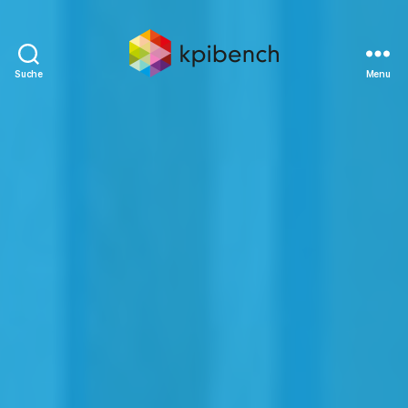
Suche
Menu
kpibench
Digitales
Shopfloor-
Management